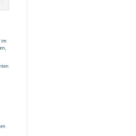
d im
en,
chten
nen