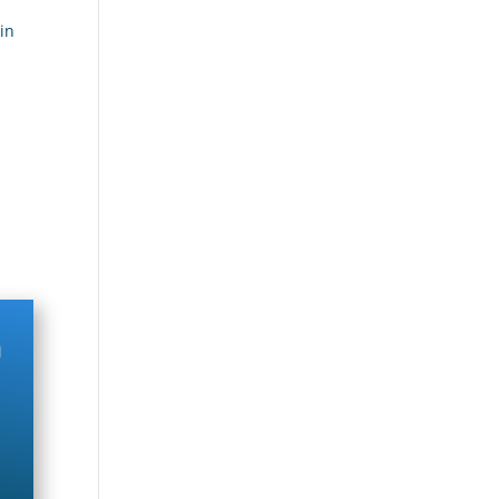
*in
n