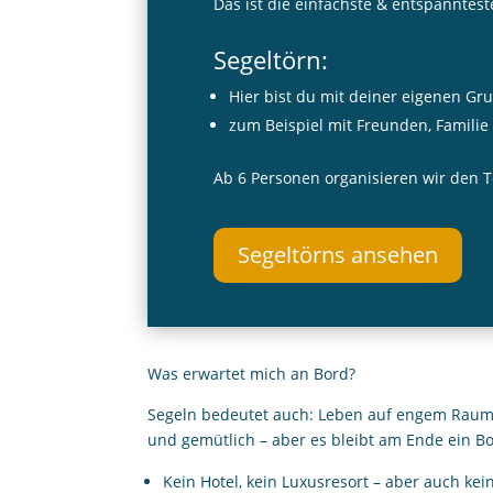
Das ist die einfachste & entspannteste
Segeltörn:
Hier bist du mit deiner eigenen Gr
zum Beispiel mit Freunden, Familie
Ab 6 Personen organisieren wir den Tör
Segeltörns ansehen
Was erwartet mich an Bord?
Segeln bedeutet auch: Leben auf engem Raum –
und gemütlich – aber es bleibt am Ende ein Bo
Kein Hotel, kein Luxusresort – aber auch kein