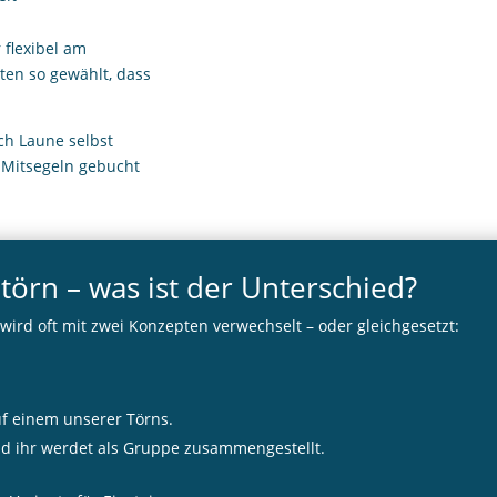
 flexibel am
ten so gewählt, dass
ch Laune selbst
 Mitsegeln gebucht
törn – was ist der Unterschied?
 wird oft mit zwei Konzepten verwechselt – oder gleichgesetzt:
uf einem unserer Törns.
nd ihr werdet als Gruppe zusammengestellt.