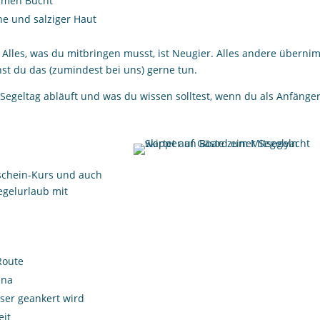
samen Bucht
e und salziger Haut
. Alles, was du mitbringen musst, ist Neugier. Alles andere überni
nst du das (zumindest bei uns) gerne tun.
in Segeltag abläuft und was du wissen solltest, wenn du als Anfänge
rschein-Kurs und auch
egelurlaub mit
Route
ina
ser geankert wird
eit