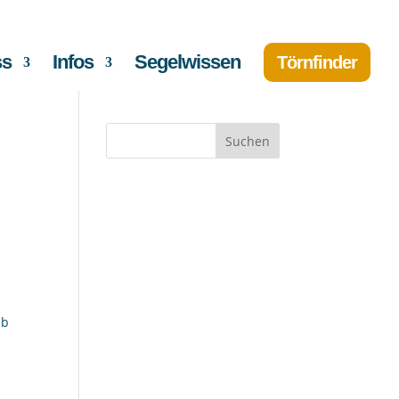
ss
Infos
Segelwissen
Törnfinder
Suchen
ub