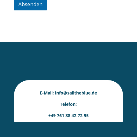
n
Absenden
s
c
h
u
t
z
*
E-Mail:
info@sailtheblue.de
Telefon:
+49 761 38 42 72 95